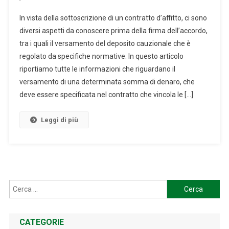
IL
In vista della sottoscrizione di un contratto d’affitto, ci sono
DEPOSITO
diversi aspetti da conoscere prima della firma dell’accordo,
CAUZIONALE
tra i quali il versamento del deposito cauzionale che è
IN
regolato da specifiche normative. In questo articolo
UN
CONTRATTO
riportiamo tutte le informazioni che riguardano il
DI
versamento di una determinata somma di denaro, che
AFFITTO:
deve essere specificata nel contratto che vincola le […]
COSA
È
Leggi di più
IMPORTANTE
SAPERE.
Ricerca
per:
CATEGORIE