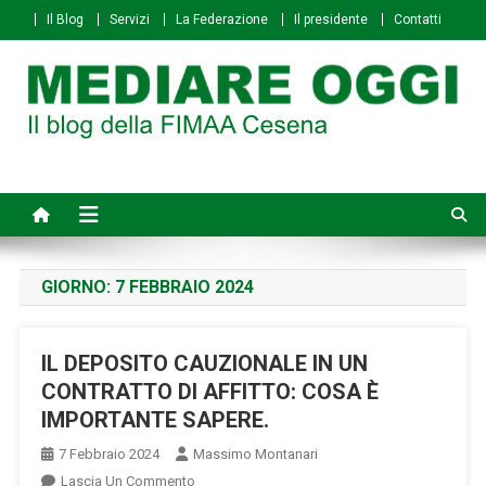
Skip
Il Blog
Servizi
La Federazione
Il presidente
Contatti
to
content
Mediare Oggi
Il Blog della FIMAA Cesena
GIORNO:
7 FEBBRAIO 2024
IL DEPOSITO CAUZIONALE IN UN
CONTRATTO DI AFFITTO: COSA È
IMPORTANTE SAPERE.
7 Febbraio 2024
Massimo Montanari
On
Lascia Un Commento