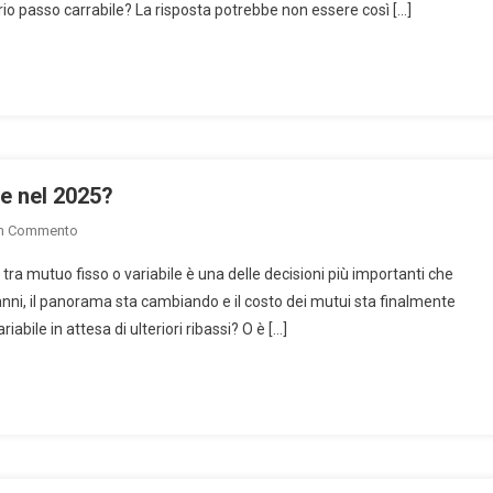
rio passo carrabile? La risposta potrebbe non essere così […]
Al
Mio
Passo
Carrabile?
ne nel 2025?
On
Un Commento
Mutuo
ra mutuo fisso o variabile è una delle decisioni più importanti che
Fisso
anni, il panorama sta cambiando e il costo dei mutui sta finalmente
O
bile in attesa di ulteriori ribassi? O è […]
Variabile:
Cosa
Conviene
Nel
2025?