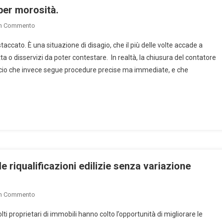
per morosità.
On
Un Commento
Come
staccato. È una situazione di disagio, che il più delle volte accade a
Riattivare
tta o disservizi da poter contestare. In realtà, la chiusura del contatore
Un
accio che invece segue procedure precise ma immediate, e che
Contatore
Chiuso
Per
Morosità.
e riqualificazioni edilizie senza variazione
On
Un Commento
Non
ti proprietari di immobili hanno colto l’opportunità di migliorare le
Solo