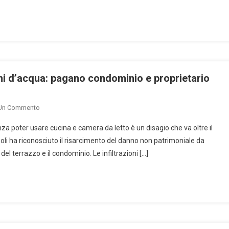
Di
Locazione:
Quando
È
Possibile
Inserirlo?
oni d’acqua: pagano condominio e proprietario
On
 Un Commento
Danno
nza poter usare cucina e camera da letto è un disagio che va oltre il
Non
oli ha riconosciuto il risarcimento del danno non patrimoniale da
Patrimoniale
o del terrazzo e il condominio. Le infiltrazioni […]
Da
Infiltrazioni
D’acqua:
Pagano
Condominio
E
Proprietario