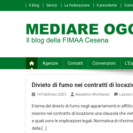
Skip
Il Blog
Servizi
La Federazione
Il presidente
Conta
to
content
Mediare Oggi
Il Blog della FIMAA Cesena
Agenzie
Contatti
Convenzioni
L’Es
Divieto di fumo nei contratti di locaz
14 Febbraio 2025
Massimo Montanari
Lascia
Il tema del divieto di fumo negli appartamenti in affitto
inserire nel contratto di locazione una clausola che vi
e quali sono le implicazioni legali. Normativa di riferim
della […]