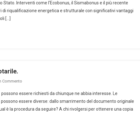
allo Stato. Interventi come l‘Ecobonus, il Sismabonus e il più recente
Superbonus:
 riqualificazione energetica e strutturale con significativi vantaggi
Il
li […]
Fisco
Mira
Alle
Riqualificazioni
Edilizie
Senza
Variazione
Catastale.
tarile.
On
Un Commento
Come
li, possono essere richiesti da chiunque ne abbia interesse. Le
Richiedere
le possono essere diverse: dallo smarrimento del documento originale
La
ual è la procedura da seguire? A chi rivolgersi per ottenere una copia
Copia
Di
Un
Atto
Notarile.