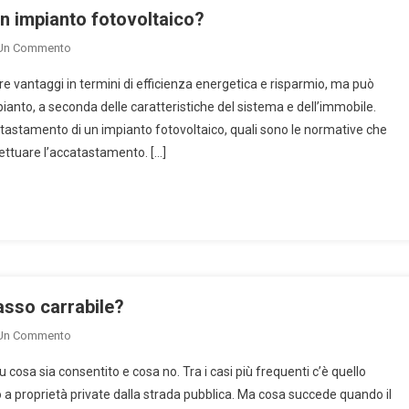
Del
n impianto fotovoltaico?
Terrazzo.
On
 Un Commento
Come
fre vantaggi in termini di efficienza energetica e risparmio, ma può
Funziona
anto, a seconda delle caratteristiche del sistema e dell’immobile.
L’accatastamento
atastamento di un impianto fotovoltaico, quali sono le normative che
Di
ttuare l’accatastamento. […]
Un
Impianto
Fotovoltaico?
asso carrabile?
On
 Un Commento
Posso
cosa sia consentito e cosa no. Tra i casi più frequenti c’è quello
Parcheggiare
 a proprietà private dalla strada pubblica. Ma cosa succede quando il
Davanti