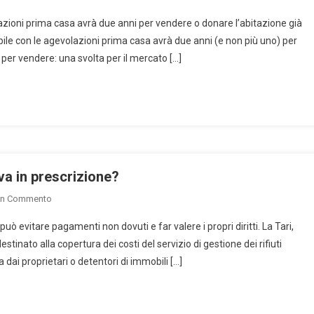
Prima
azioni prima casa avrà due anni per vendere o donare l’abitazione già
Casa,
ile con le agevolazioni prima casa avrà due anni (e non più uno) per
Più
per vendere: una svolta per il mercato […]
Tempo
Per
Vendere
L’immobile
Preposseduto:
Cosa
Cambia
Dal
a in prescrizione?
2025.
On
Un Commento
Tari
uò evitare pagamenti non dovuti e far valere i propri diritti. La Tari,
Non
estinato alla copertura dei costi del servizio di gestione dei rifiuti
Pagata,
dai proprietari o detentori di immobili […]
Dopo
Quanto
Tempo
Va