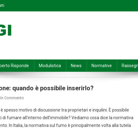
tti
perto Risponde
Modulistica
News
Normative
Rasseg
ione: quando è possibile inserirlo?
On
 Un Commento
Divieto
 è spesso motivo di discussione tra proprietari e inquilini. È possibile
Di
eti di fumare all’interno dell’immobile? Vediamo cosa dice la normativa
Fumo
ento. In Italia, la normativa sul fumo è principalmente volta alla tutela
Nei
Contratti