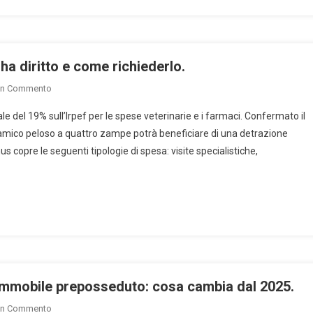
ha diritto e come richiederlo.
On
Un Commento
Bonus
le del 19% sull’Irpef per le spese veterinarie e i farmaci. Confermato il
Animali
amico peloso a quattro zampe potrà beneficiare di una detrazione
Domestici
nus copre le seguenti tipologie di spesa: visite specialistiche,
2025:
Chi
Ne
Ha
Diritto
E
Come
Richiederlo.
’immobile preposseduto: cosa cambia dal 2025.
On
Un Commento