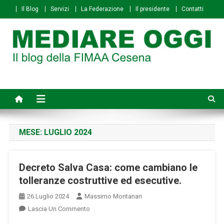
Skip
Il Blog
Servizi
La Federazione
Il presidente
Contatti
to
content
Mediare Oggi
Il Blog della FIMAA Cesena
MESE:
LUGLIO 2024
Decreto Salva Casa: come cambiano le
tolleranze costruttive ed esecutive.
26 Luglio 2024
Massimo Montanari
On
Lascia Un Commento
Decreto