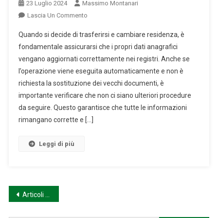
23 Luglio 2024
Massimo Montanari
On
Lascia Un Commento
Quali
Quando si decide di trasferirsi e cambiare residenza, è
Documenti
fondamentale assicurarsi che i propri dati anagrafici
Devo
vengano aggiornati correttamente nei registri. Anche se
Aggiornare
l’operazione viene eseguita automaticamente e non è
Dopo
Il
richiesta la sostituzione dei vecchi documenti, è
Cambio
importante verificare che non ci siano ulteriori procedure
Di
da seguire. Questo garantisce che tutte le informazioni
Residenza?
rimangano corrette e […]
Leggi di più
Navigazione
Articoli meno recenti
articoli