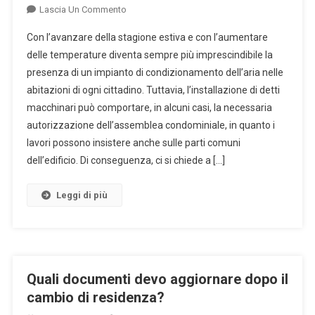
On
Lascia Un Commento
Impianto
Con l’avanzare della stagione estiva e con l’aumentare
Di
delle temperature diventa sempre più imprescindibile la
Condizionamento
presenza di un impianto di condizionamento dell’aria nelle
Dell’aria:
abitazioni di ogni cittadino. Tuttavia, l’installazione di detti
A
Quali
macchinari può comportare, in alcuni casi, la necessaria
Limiti
autorizzazione dell’assemblea condominiale, in quanto i
Deve
lavori possono insistere anche sulle parti comuni
Soggiacere
dell’edificio. Di conseguenza, ci si chiede a […]
Il
Condomino?
Leggi di più
Quali documenti devo aggiornare dopo il
cambio di residenza?