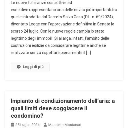
Le nuove tolleranze costruttive ed
Salva
esecutive rappresentano una delle novità più importanti tra
Casa:
quelle introdotte dal Decreto Salva Casa (D.L. n. 69/2024),
Come
diventato Legge con l’approvazione definitiva in Senato lo
Cambiano
Le
scorso 24 luglio. Con le nuove regole cambia lo stato
Tolleranze
legittimo degli immobili. Si allarga, infatti, l’ambito delle
Costruttive
costruzioni edilizie da considerare legittime anche se
Ed
realizzate senza rispettare pienamente il […]
Esecutive.
Leggi di più
Impianto di condizionamento dell’aria: a
quali limiti deve soggiacere il
condomino?
25 Luglio 2024
Massimo Montanari