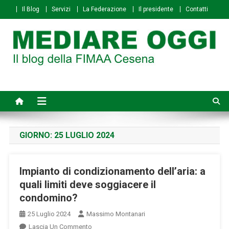
Skip
Il Blog
Servizi
La Federazione
Il presidente
Contatti
to
content
Mediare Oggi
Il Blog della FIMAA Cesena
GIORNO:
25 LUGLIO 2024
Impianto di condizionamento dell’aria: a
quali limiti deve soggiacere il
condomino?
25 Luglio 2024
Massimo Montanari
On
Lascia Un Commento