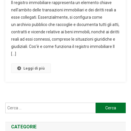
Il registro immobiliare rappresenta un elemento chiave
IMMOBILIARE,
nell’ambito delle transazioni immobiliari e dei diritti reali a
COS’È
esse collegati. Essenzialmente, si configura come
E
un archivio pubblico che raccoglie e documenta tutti gli atti,
A
COSA
contratti e vicende relative ai beni immobili, nonché ai diritti
SERVE?
reali ad essi connessi, comprese le situazioni giuridiche e
giudiziali. Cos’è e come funziona il registro immobiliare Il
[…]
Leggi di più
Ricerca
per:
CATEGORIE