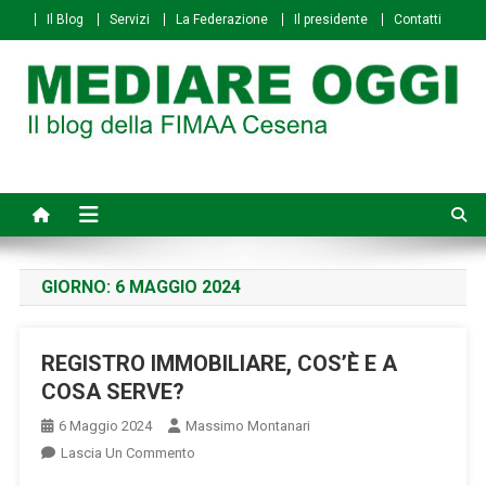
Skip
Il Blog
Servizi
La Federazione
Il presidente
Contatti
to
content
Mediare Oggi
Il Blog della FIMAA Cesena
GIORNO:
6 MAGGIO 2024
REGISTRO IMMOBILIARE, COS’È E A
COSA SERVE?
6 Maggio 2024
Massimo Montanari
On
Lascia Un Commento
REGISTRO