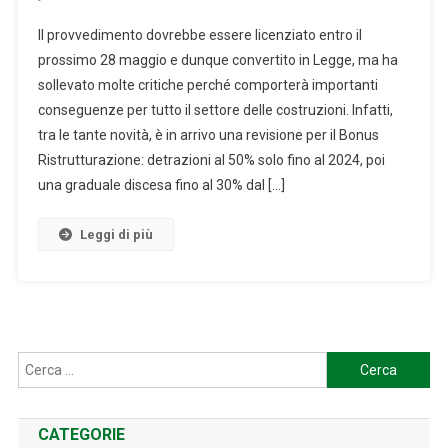
COME
Il provvedimento dovrebbe essere licenziato entro il
CAMBIERANNO
prossimo 28 maggio e dunque convertito in Legge, ma ha
LE
sollevato molte critiche perché comporterà importanti
ALIQUOTE
conseguenze per tutto il settore delle costruzioni. Infatti,
DEL
BONUS
tra le tante novità, è in arrivo una revisione per il Bonus
RISTRUTTURAZIONE
Ristrutturazione: detrazioni al 50% solo fino al 2024, poi
CASA
una graduale discesa fino al 30% dal […]
NEI
PROSSIMI
Leggi di più
ANNI?
Ricerca
per:
CATEGORIE