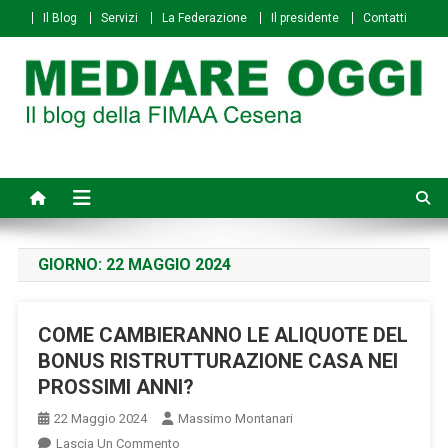
Skip
Il Blog
Servizi
La Federazione
Il presidente
Contatti
to
content
Mediare Oggi
Il Blog della FIMAA Cesena
GIORNO:
22 MAGGIO 2024
COME CAMBIERANNO LE ALIQUOTE DEL
BONUS RISTRUTTURAZIONE CASA NEI
PROSSIMI ANNI?
22 Maggio 2024
Massimo Montanari
On
Lascia Un Commento