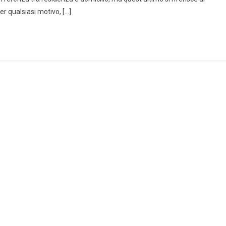
Come
per qualsiasi motivo, […]
Si
Fa
E
Quali
Sono
I
Tempi
Da
Rispettare.