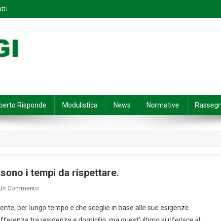
tti
perto Risponde
Modulistica
News
Normative
Rasseg
sono i tempi da rispettare.
On
 Un Commento
Cambio
mente, per lungo tempo e che sceglie in base alle sue esigenze
Residenza:
 differenza tra residenza e domicilio, ma quest’ultimo si riferisce al