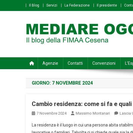
Skip
Il Blog
Servizi
La Federazione
Il presidente
Conta
to
content
Mediare Oggi
Il Blog della FIMAA Cesena
Agenzie
Contatti
Convenzioni
L’Es
GIORNO:
7 NOVEMBRE 2024
Cambio residenza: come si fa e quali 
7 Novembre 2024
Massimo Montanari
Lascia
La residenza è il luogo in cui una persona abita stabil
lavorative o familiari. Talvolta ci si chiede quale sia la