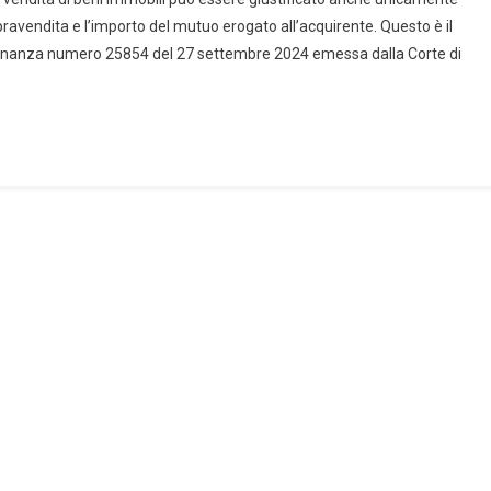
L’accertamento
mpravendita e l’importo del mutuo erogato all’acquirente. Questo è il
Se
 ordinanza numero 25854 del 27 settembre 2024 emessa dalla Corte di
Il
Prezzo
Del
Mutuo
È
Maggiore
Rispetto
A
Quello
Indicato
Nell’atto
Di
Compravendita.