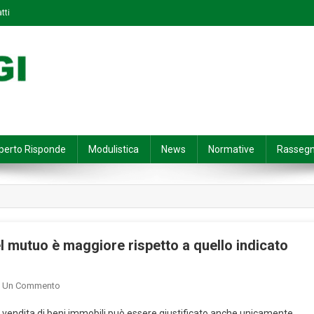
tti
perto Risponde
Modulistica
News
Normative
Rasseg
l mutuo è maggiore rispetto a quello indicato
On
a Un Commento
Scatta
 vendita di beni immobili può essere giustificato anche unicamente