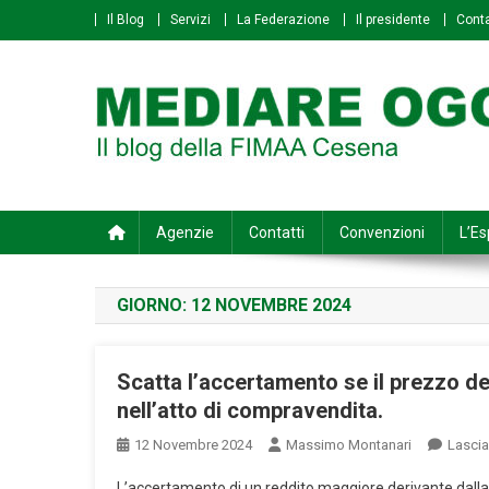
Skip
Il Blog
Servizi
La Federazione
Il presidente
Conta
to
content
Mediare Oggi
Il Blog della FIMAA Cesena
Agenzie
Contatti
Convenzioni
L’Es
GIORNO:
12 NOVEMBRE 2024
Scatta l’accertamento se il prezzo de
nell’atto di compravendita.
12 Novembre 2024
Massimo Montanari
Lasci
L’accertamento di un reddito maggiore derivante dalla